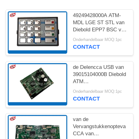
SITEMAP
49249428000A ATM-
PRIVACYBELEID
MDL LGE ST STL van
Diebold EPP7 BSC van
Vervangingsdelen
Onderhandelbaar MOQ:1pc
REACTOR OP HOGE
CONTACT
TEMPERATUUR
de Delencca USB van
39015104000B Diebold
ATM
Ontvangstbewijsprinter
Onderhandelbaar MOQ:1pc
Controller
CONTACT
van de
Vervangstukkenopteva
CCA van