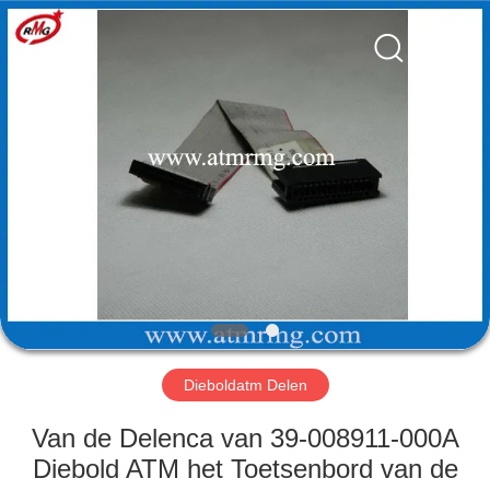
Guang
Science
And
Technology
Co.,
Ltd..
All
Rights
HUIS
Reserved.
PRODUCTEN
OVER
ONS
FABRIEKSTOCHT
Dieboldatm Delen
KWALITEITSCONTROLE
Van de Delenca van 39-008911-000A
Diebold ATM het Toetsenbord van de