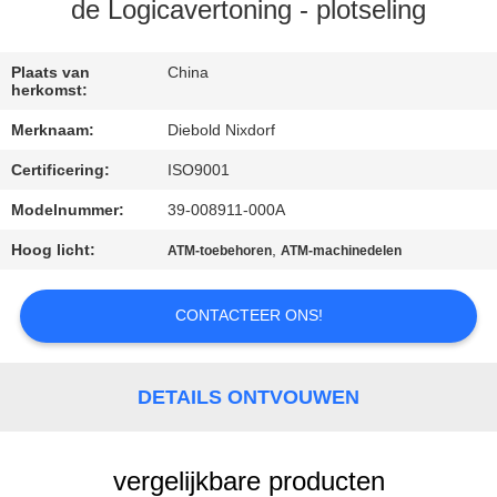
NEEM
de Logicavertoning - plotseling
CONTACT
MET
Plaats van
China
herkomst:
ONS
Merknaam:
Diebold Nixdorf
OP
Certificering:
ISO9001
Modelnummer:
39-008911-000A
NIEUWS
Hoog licht:
,
ATM-toebehoren
ATM-machinedelen
GEVALLEN
CONTACTEER ONS!
VRAAG
EEN
DETAILS ONTVOUWEN
OFFERTE
vergelijkbare producten