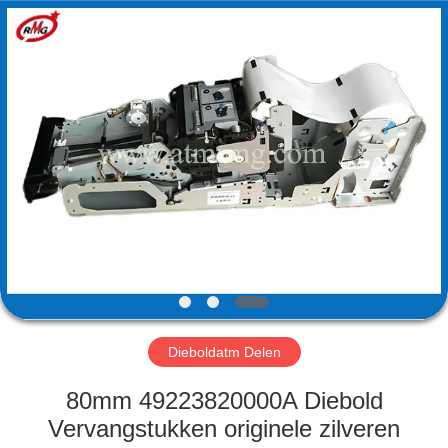
Guang
Science
And
Technology
Co.,
Ltd..
All
Rights
HUIS
Reserved.
PRODUCTEN
OVER
ONS
FABRIEKSTOCHT
Dieboldatm Delen
KWALITEITSCONTROLE
80mm 49223820000A Diebold
Vervangstukken originele zilveren