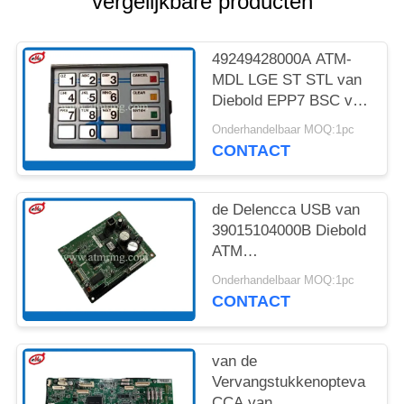
vergelijkbare producten
SITEMAP
PRIVACYBELEID
49249428000A ATM-
MDL LGE ST STL van
Diebold EPP7 BSC van
Vervangingsdelen
Onderhandelbaar MOQ:1pc
REACTOR OP HOGE
CONTACT
TEMPERATUUR
de Delencca USB van
39015104000B Diebold
ATM
Ontvangstbewijsprinter
Onderhandelbaar MOQ:1pc
Controller
CONTACT
van de
Vervangstukkenopteva
CCA van