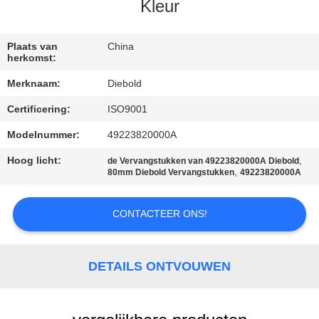
NEEM
Kleur
CONTACT
MET
Plaats van
China
herkomst:
ONS
Merknaam:
Diebold
OP
Certificering:
ISO9001
Modelnummer:
49223820000A
NIEUWS
Hoog licht:
,
de Vervangstukken van 49223820000A Diebold
,
80mm Diebold Vervangstukken
49223820000A
GEVALLEN
CONTACTEER ONS!
VRAAG
EEN
DETAILS ONTVOUWEN
OFFERTE