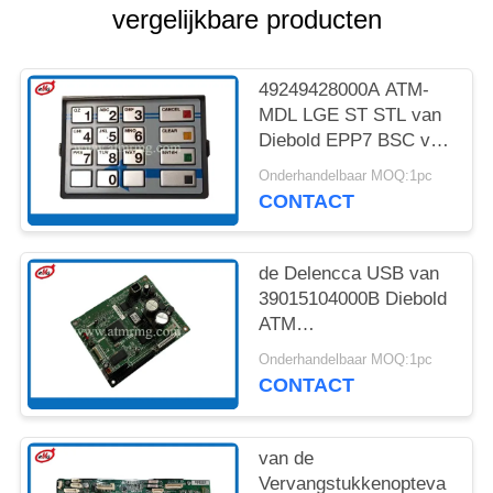
SITEMAP
vergelijkbare producten
PRIVACYBELEID
49249428000A ATM-
MDL LGE ST STL van
Diebold EPP7 BSC van
Vervangingsdelen
Onderhandelbaar MOQ:1pc
REACTOR OP HOGE
CONTACT
TEMPERATUUR
de Delencca USB van
39015104000B Diebold
ATM
Ontvangstbewijsprinter
Onderhandelbaar MOQ:1pc
Controller
CONTACT
van de
Vervangstukkenopteva