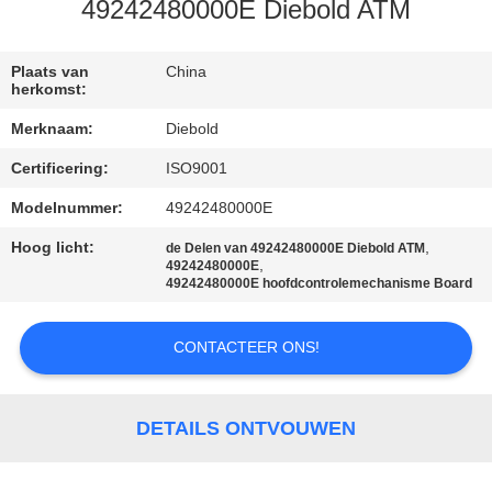
NEEM
49242480000E Diebold ATM
CONTACT
MET
Plaats van
China
herkomst:
ONS
Merknaam:
Diebold
OP
Certificering:
ISO9001
Modelnummer:
49242480000E
NIEUWS
Hoog licht:
,
de Delen van 49242480000E Diebold ATM
,
49242480000E
GEVALLEN
49242480000E hoofdcontrolemechanisme Board
CONTACTEER ONS!
VRAAG
EEN
OFFERTE
DETAILS ONTVOUWEN