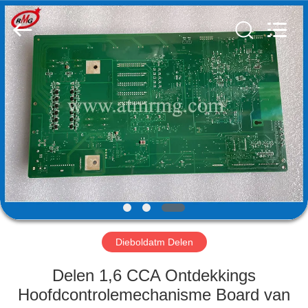
Guang
Science
And
Technology
Co.,
Ltd..
All
Rights
HUIS
Reserved.
PRODUCTEN
OVER
ONS
FABRIEKSTOCHT
Dieboldatm Delen
KWALITEITSCONTROLE
Delen 1,6 CCA Ontdekkings
Hoofdcontrolemechanisme Board van