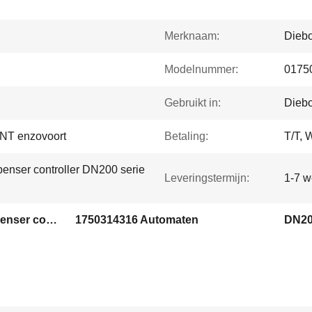
Merknaam:
Diebo
Modelnummer:
0175
Gebruikt in:
Diebo
NT enzovoort
Betaling:
T/T, 
enser controller DN200 serie
Leveringstermijn:
1-7 
1750314316 Diebold Dispenser controller
1750314316 Automaten