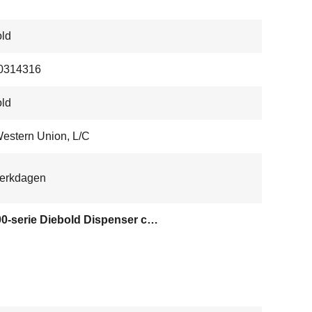
ld
0314316
ld
Western Union, L/C
werkdagen
DN200-serie Diebold Dispenser controller