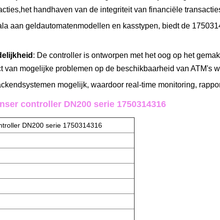
acties,het handhaven van de integriteit van financiële transactie
la aan geldautomatenmodellen en kasstypen, biedt de 1750314316
elijkheid
: De controller is ontworpen met het oog op het gema
ct van mogelijke problemen op de beschikbaarheid van ATM's w
backendsystemen mogelijk, waardoor real-time monitoring, rapp
nser controller DN200 serie 1750314316
troller DN200 serie 1750314316