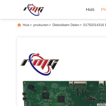
Huis
Pr
Huis
>
producten
>
Dieboldatm Delen
>
01750314316 D