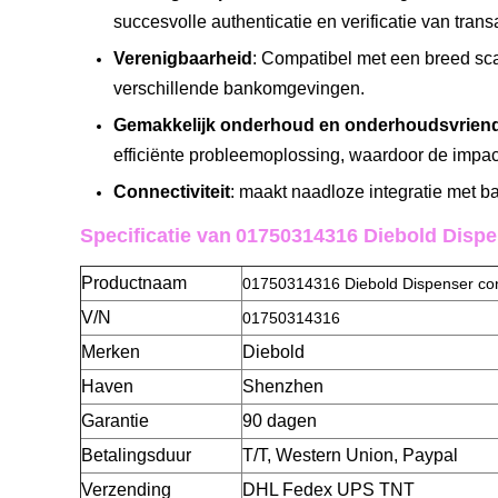
succesvolle authenticatie en verificatie van trans
Verenigbaarheid
: Compatibel met een breed sca
verschillende bankomgevingen.
Gemakkelijk onderhoud en onderhoudsvriend
efficiënte probleemoplossing, waardoor de impa
Connectiviteit
: maakt naadloze integratie met 
Specificatie van
01750314316 Diebold Dispe
Productnaam
01750314316 Diebold Dispenser con
V/N
01750314316
Merken
Diebold
Haven
Shenzhen
Garantie
90 dagen
Betalingsduur
T/T, Western Union, Paypal
Verzending
DHL Fedex UPS TNT