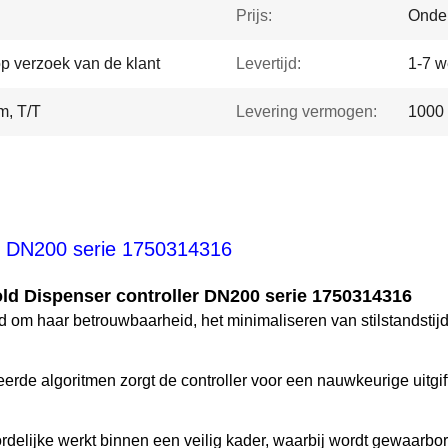
Prijs:
Onde
op verzoek van de klant
Levertijd:
1-7 
m, T/T
Levering vermogen:
1000 
er DN200 serie 1750314316
ld Dispenser controller DN200 serie 1750314316
d om haar betrouwbaarheid, het minimaliseren van stilstandsti
erde algoritmen zorgt de controller voor een nauwkeurige uitgi
delijke werkt binnen een veilig kader, waarbij wordt gewaarbo