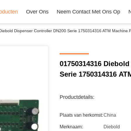
oducten
Over Ons
Neem Contact Met Ons Op
iebold Dispenser Controller DN200 Serie 1750314316 ATM Machine P
01750314316 Diebold
Serie 1750314316 AT
Productdetails:
Plaats van herkomst:
China
Merknaam:
Diebold