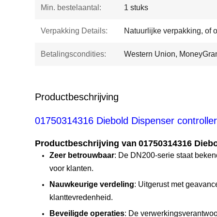
Min. bestelaantal:
1 stuks
Verpakking Details:
Natuurlijke verpakking, of 
Betalingscondities:
Western Union, MoneyGra
Productbeschrijving
01750314316 Diebold Dispenser controll
Productbeschrijving van
01750314316 Diebo
Zeer betrouwbaar
: De DN200-serie staat beken
voor klanten.
Nauwkeurige verdeling
: Uitgerust met geavance
klanttevredenheid.
Beveiligde operaties
: De verwerkingsverantwoor