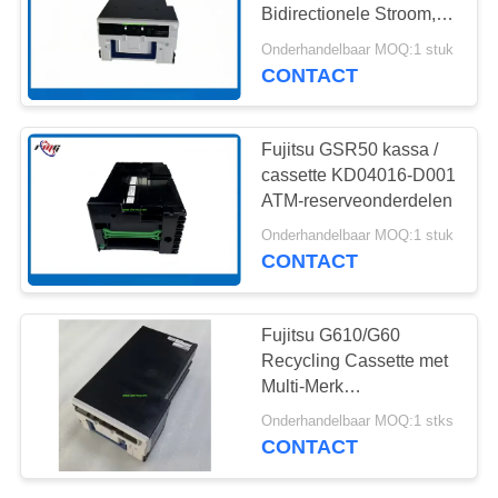
SITEMAP
Bidirectionele Stroom,
Smal Compact Ontwerp
Onderhandelbaar MOQ:1 stuk
en Hoge Duurzaamheid
PRIVACYBELEID
CONTACT
217
voor Geldverwerking in
De Delen van NMD
Geldautomaten
Fujitsu GSR50 kassa /
ATM
cassette KD04016-D001
ATM-reserveonderdelen
Onderhandelbaar MOQ:1 stuk
CONTACT
1125
Fujitsu G610/G60
Recycling Cassette met
Dieboldatm Delen
Multi-Merk
Compatibiliteit, Geld
Onderhandelbaar MOQ:1 stks
Recycling Functie en
CONTACT
Manipulatiebestendige
Mechanismen