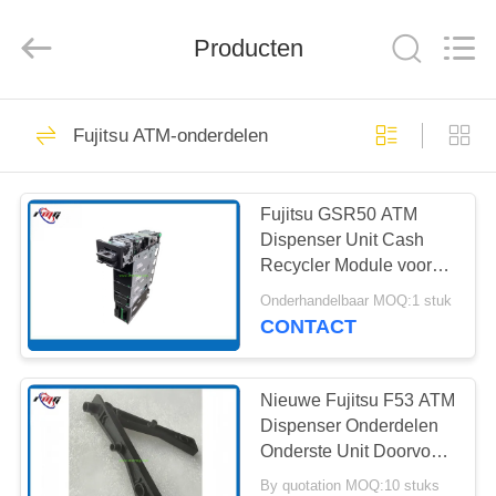
Guang
Science
And
Producten
Technology
Co.,
Ltd..
All
Rights
HUIS
932
Reserved.
Fujitsu ATM-onderdelen
ATM-
PRODUCTEN
Vervangstukken
Fujitsu GSR50 ATM
Dispenser Unit Cash
OVER
Recycler Module voor
ONS
ATM Machine
Onderhandelbaar MOQ:1 stuk
Reserveonderdelen
CONTACT
831
FABRIEKSTOCHT
Nieuwe Fujitsu F53 ATM
ATM-machinedelen
KWALITEITSCONTROLE
Dispenser Onderdelen
Onderste Unit Doorvoer
Links Gemaakt van
By quotation MOQ:10 stuks