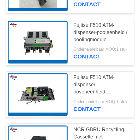
NEEM
Plastic en Metaal met
CONTACT
1000 stuks per maand
CONTACT
capaciteit
MET
Fujitsu F510 ATM-
959
ONS
dispenser-pooleenheid /
poolingmodule
OP
wincoratm delen
(onderdeelnr.: KD03300-
Onderhandelbaar MOQ:1 stuk
C300)
CONTACT
NIEUWS
Fujitsu F510 ATM-
GEVALLEN
dispenser-
boveneenheid,
1661
onderdeelnummer:
VRAAG
Onderhandelbaar MOQ:1 stuk
KD03300-C101
CONTACT
EEN
NCR ATM Delen
OFFERTE
NCR GBRU Recycling
Cassette met