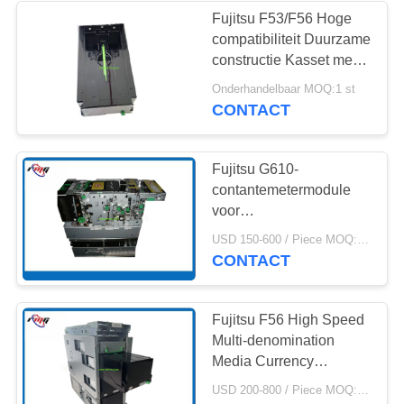
Fujitsu F53/F56 Hoge
compatibiliteit Duurzame
285
constructie Kasset met
500 noten
Onderhandelbaar MOQ:1 st
Hitachiatm Delen
CONTACT
Fujitsu G610-
contantemetermodule
voor
geldautomaatbankbiljetten
38
USD 150-600 / Piece MOQ:1 stuk
met precisie en
CONTACT
duurzaamheid
ATM-Bankmachine
Fujitsu F56 High Speed
Multi-denomination
Media Currency
Dispenser KD03236-
USD 200-800 / Piece MOQ:1 stuk
B053 voor het uitdelen