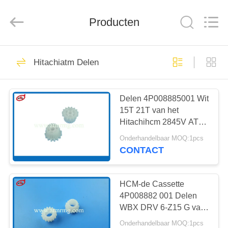
Guang
Science
And
Producten
Technology
Co.,
Ltd..
All
Rights
HUIS
932
Reserved.
Hitachiatm Delen
ATM-
PRODUCTEN
Vervangstukken
Delen 4P008885001 Wit
15T 21T van het
OVER
Hitachihcm 2845V ATM
ONS
materiaal Toestel
Onderhandelbaar MOQ:1pcs
CONTACT
831
FABRIEKSTOCHT
HCM-de Cassette
ATM-machinedelen
KWALITEITSCONTROLE
4P008882 001 Delen
WBX DRV 6-Z15 G van
Rb van Hitachi ATM
Onderhandelbaar MOQ:1pcs