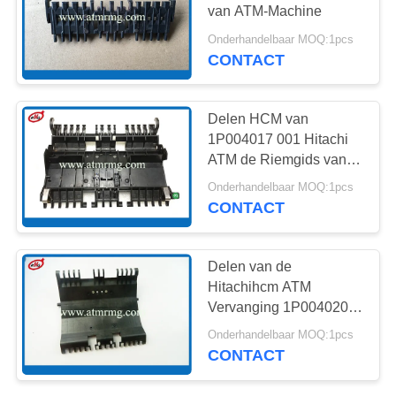
SITEMAP
van ATM-Machine
Onderhandelbaar MOQ:1pcs
PRIVACYBELEID
CONTACT
218
De Delen van NMD
Delen HCM van
ATM
1P004017 001 Hitachi
ATM de Riemgids van
Reekswuf
Onderhandelbaar MOQ:1pcs
CONTACT
1127
Delen van de
Hitachihcm ATM
Dieboldatm Delen
Vervanging 1P004020
001 Plastic Gids
Onderhandelbaar MOQ:1pcs
CONTACT