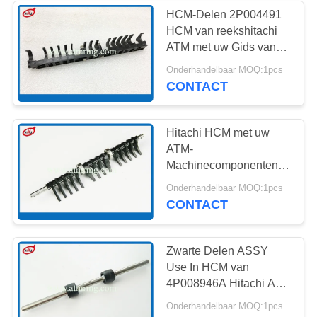
HCM-Delen 2P004491
HCM van reekshitachi
285
ATM met uw Gids van
RJ B R
Onderhandelbaar MOQ:1pcs
Hitachiatm Delen
CONTACT
Hitachi HCM met uw
ATM-
Machinecomponenten
Zwarte 4P008941A
38
Onderhandelbaar MOQ:1pcs
Assy
CONTACT
ATM-Bankmachine
Zwarte Delen ASSY
Use In HCM van
4P008946A Hitachi ATM
met uw Reeks
Onderhandelbaar MOQ:1pcs