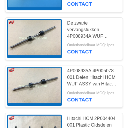
NEEM
CONTACT
CONTACT
MET
De zwarte
959
ONS
vervangstukken
4P008934A WUF
OP
wincoratm delen
IDL1.S ASSY van
Onderhandelbaar MOQ:1pcs
Hitachi HCM ATM
CONTACT
NIEUWS
4P008935A 4P005078
GEVALLEN
001 Delen Hitachi HCM
WUF ASSY van Hitachi
1662
ATM
VRAAG
Onderhandelbaar MOQ:1pcs
CONTACT
EEN
NCR ATM Delen
OFFERTE
Hitachi HCM 2P004404
001 Plastic Gidsdelen