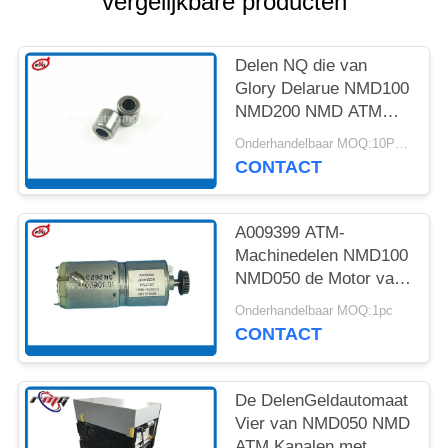
vergelijkbare producten
SITEMAP
PRIVACYBELEID
Delen NQ die van
Glory Delarue NMD100
NMD200 NMD ATM
4*8*8 A001593 dragen
Onderhandelbaar MOQ:10PCS
CONTACT
A009399 ATM-
Machinedelen NMD100
NMD050 de Motor van
de Automaatnf300
Onderhandelbaar MOQ:1pc
Oogst
CONTACT
De DelenGeldautomaat
Vier van NMD050 NMD
ATM Kanalen met