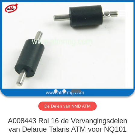
Guang
Science
And
Technology
Co.,
Ltd..
All
Rights
HUIS
Reserved.
PRODUCTEN
OVER
ONS
FABRIEKSTOCHT
De Delen van NMD ATM
KWALITEITSCONTROLE
A008443 Rol 16 de Vervangingsdelen
van Delarue Talaris ATM voor NQ101