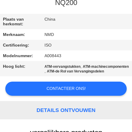
NEEM
NQ200
CONTACT
MET
Plaats van
China
herkomst:
ONS
Merknaam:
NMD
OP
Certificering:
ISO
Modelnummer:
A008443
NIEUWS
Hoog licht:
,
ATM-vervangstukken
ATM-machinecomponenten
,
ATM-de Rol van Vervangingsdelen
GEVALLEN
CONTACTEER ONS!
VRAAG
EEN
DETAILS ONTVOUWEN
OFFERTE