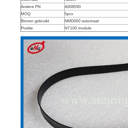
Andere PN
A008590
MOQ
5pcs
Binnen gebruikt
NMD050 automaat
Positie
NT100 module