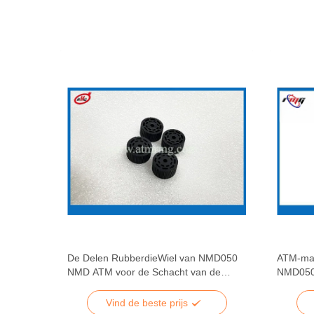
De Delen RubberdieWiel van NMD050
ATM-mac
004538
NMD ATM voor de Schacht van de
NMD050 
Modulerol wordt gebruikt
onderde
Vind de beste prijs