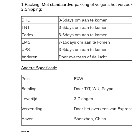
1.Packing: Met standaardverpakking of volgens het verzoek
2.Shipping:
DHL
3-6days om aan te komen
TNT
3-6days om aan te komen
Fedex
3-6days om aan te komen
EMS
7-15days om aan te komen
UPS
3-6days om aan te komen
Anderen
Door overzees of de lucht
Andere Specificatie
Prijs
EXW
Betaling
Door T/T, WU, Paypal
Levertijd
3-7 dagen
Verzending
Door het overzees van Express
Haven
Shenzhen, China