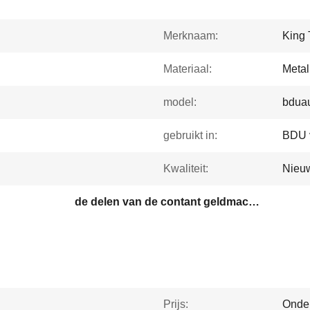
Merknaam:
King 
Materiaal:
Metal
model:
bdua
gebruikt in:
BDU v
Kwaliteit:
Nieu
de delen van de contant geldmachine
Prijs:
Onde