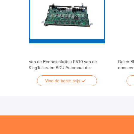
Van de Eenheidsfujitsu F510 van de
Delen B
elen van
KingTelleratm BDU Automaat de
dooseen
Hoogste Toebehoren van de de
automaa
Controleraad ATM
Vind de beste prijs