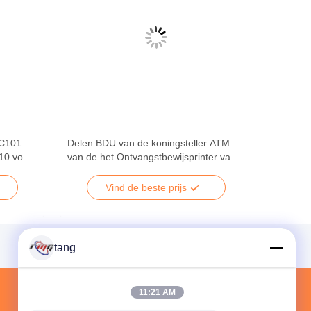
-C101
Delen BDU van de koningsteller ATM
10 voor
van de het Ontvangstbewijsprinter van
de automaat de hoogste Eenheid F510
Eenheid PT0631
Vind de beste prijs
tang
11:21 AM