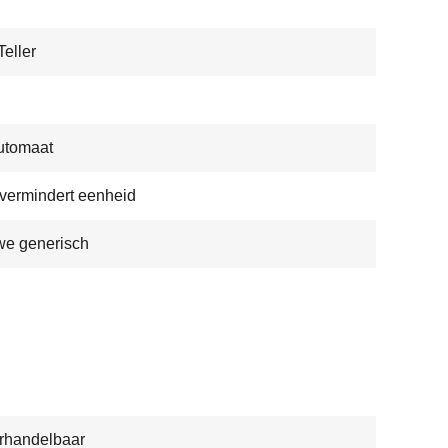
Teller
utomaat
ermindert eenheid
we generisch
rhandelbaar