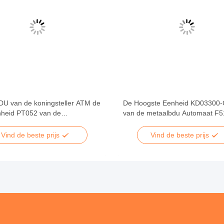
DU van de koningsteller ATM de
De Hoogste Eenheid KD03300
heid PT052 van de
van de metaalbdu Automaat F5
tf510 overgang
ATM-Contant geldmachine
Vind de beste prijs
Vind de beste prijs