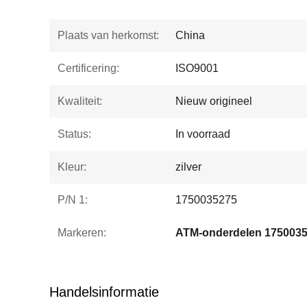
Plaats van herkomst:
China
Certificering:
ISO9001
Kwaliteit:
Nieuw origineel
Status:
In voorraad
Kleur:
zilver
P/N 1:
1750035275
Markeren:
ATM-onderdelen 175003
Handelsinformatie