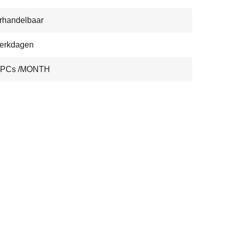
rhandelbaar
werkdagen
 PCs /MONTH