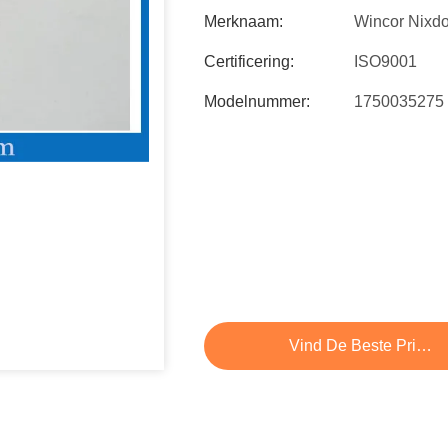
Merknaam:
Wincor Nixdo
Certificering:
ISO9001
Modelnummer:
1750035275
Vind De Beste Prijs