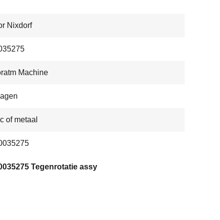
r Nixdorf
035275
oratm Machine
dagen
ic of metaal
0035275
0035275 Tegenrotatie assy