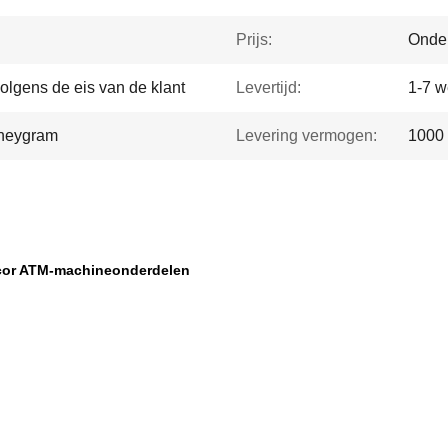
Prijs:
Onde
volgens de eis van de klant
Levertijd:
1-7 
oneygram
Levering vermogen:
1000
cor ATM-machineonderdelen