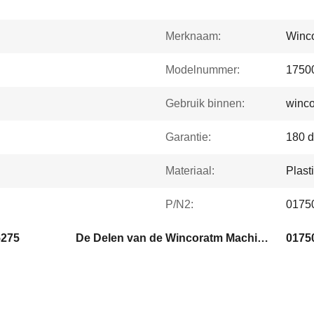
Merknaam:
Winco
Modelnummer:
1750
Gebruik binnen:
winc
Garantie:
180 
Materiaal:
Plast
P/N2:
0175
5275
De Delen van de Wincoratm Machine
0175