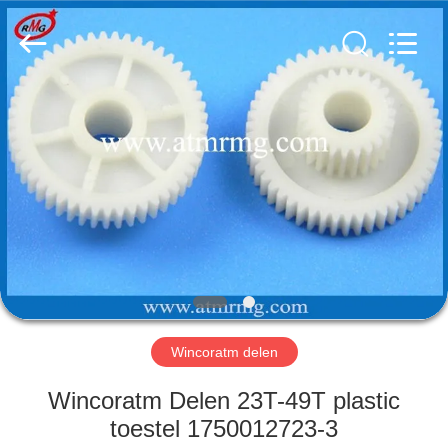
Guang
Science
And
Technology
Co.,
Ltd..
All
Rights
HUIS
Reserved.
PRODUCTEN
OVER
ONS
FABRIEKSTOCHT
Wincoratm delen
KWALITEITSCONTROLE
Wincoratm Delen 23T-49T plastic
toestel 1750012723-3