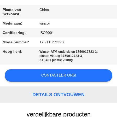
NEEM
CONTACT
Plaats van
China
herkomst:
MET
Merknaam:
wincor
ONS
Certificering:
ISO9001
OP
Modelnummer:
1750012723-3
NIEUWS
Hoog licht:
,
Wincor ATM-onderdelen 1750012723-3
,
plastic vistuig 1750012723-3
23T-49T plastic vistuig
GEVALLEN
CONTACTEER ONS!
VRAAG
EEN
DETAILS ONTVOUWEN
OFFERTE
vergelijkbare producten