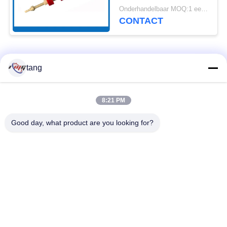
Trekker SP met
Onderhandelbaar MOQ:1 eenheid
Schacht
CONTACT
populaire categorieën
Alle
tang
ATM-Vervangstukken
ATM-machinedelen
8:21 PM
Good day, what product are you looking for?
wincoratm delen
NCR ATM Delen
De Delen van NMD
Dieboldatm Delen
ATM
Hitachiatm Delen
ATM-Bankmachine