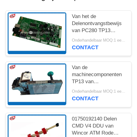
SITEMAP
Van het de
PRIVACYBELEID
Delenontvangstbewijs
van PC280 TP13
Wincor ATM de Printer
Onderhandelbaar MOQ:1 eenheid
Control Board
CONTACT
01750189334
Van de
machinecomponenten
TP13 van
Wincorprocash PC280
Onderhandelbaar MOQ:1 eenheid
ATM het
CONTACT
Ontvangstbewijsprinter
01750192140 Delen
CMD V4 DDU van
Wincor ATM Rode