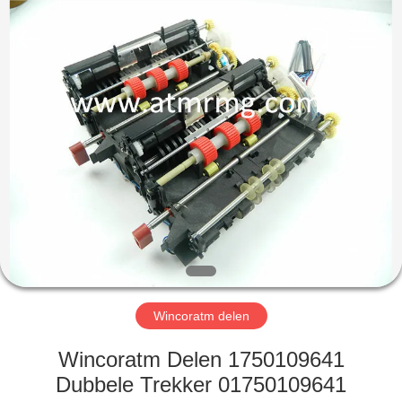
Guang
Science
And
Technology
Co.,
Ltd..
All
Rights
HUIS
Reserved.
PRODUCTEN
OVER
ONS
FABRIEKSTOCHT
Wincoratm delen
KWALITEITSCONTROLE
Wincoratm Delen 1750109641
Dubbele Trekker 01750109641