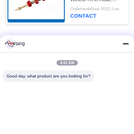
Trekker SP met
Onderhandelbaar MOQ:1 eenheid
Schacht
CONTACT
populaire categorieën
Alle
tang
ATM-Vervangstukken
ATM-machinedelen
4:41 AM
Good day, what product are you looking for?
wincoratm delen
NCR ATM Delen
De Delen van NMD
Dieboldatm Delen
ATM
Hitachiatm Delen
ATM-Bankmachine