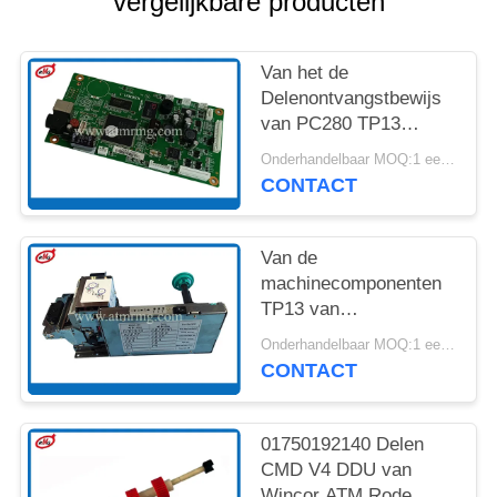
vergelijkbare producten
SITEMAP
PRIVACYBELEID
Van het de
Delenontvangstbewijs
van PC280 TP13
Wincor ATM de Printer
Onderhandelbaar MOQ:1 eenheid
Control Board
CONTACT
01750189334
Van de
machinecomponenten
TP13 van
Wincorprocash PC280
Onderhandelbaar MOQ:1 eenheid
ATM het
CONTACT
Ontvangstbewijsprinter
01750192140 Delen
CMD V4 DDU van
Wincor ATM Rode