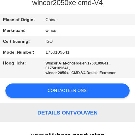
NEEM
wincor2050xe cmd-V4
CONTACT
MET
Place of Origin:
China
ONS
Merknaam:
wincor
OP
Certificering:
ISO
Model Number:
1750109641
NIEUWS
Hoog licht:
,
Wincor ATM-onderdelen 1750109641
,
01750109641
wincor 2050xe CMD-V4 Double Extractor
GEVALLEN
CONTACTEER ONS!
VRAAG
EEN
DETAILS ONTVOUWEN
OFFERTE