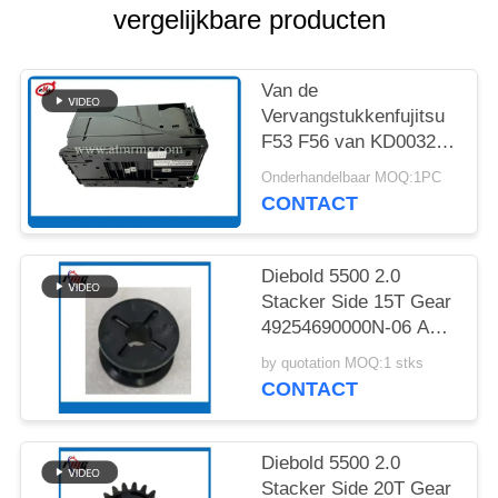
SITEMAP
vergelijkbare producten
PRIVACYBELEID
Van de
Vervangstukkenfujitsu
F53 F56 van KD003234
C540 ATM de Machine
Onderhandelbaar MOQ:1PC
Zwarte Cassette
CONTACT
Diebold 5500 2.0
Stacker Side 15T Gear
49254690000N-06 ATM
Spare Part
by quotation MOQ:1 stks
CONTACT
Diebold 5500 2.0
Stacker Side 20T Gear