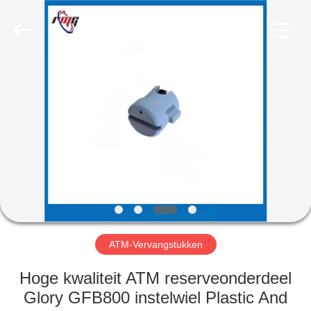
Guang
Science
And
Technology
Co.,
Ltd..
All
Rights
HUIS
Reserved.
PRODUCTEN
OVER
ONS
FABRIEKSTOCHT
ATM-Vervangstukken
KWALITEITSCONTROLE
Hoge kwaliteit ATM reserveonderdeel
Glory GFB800 instelwiel Plastic And