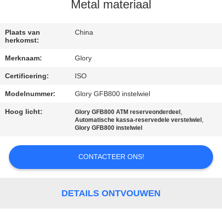
NEEM
Metal materiaal
CONTACT
MET
Plaats van
China
herkomst:
ONS
Merknaam:
Glory
OP
Certificering:
ISO
Modelnummer:
Glory GFB800 instelwiel
NIEUWS
Hoog licht:
,
Glory GFB800 ATM reserveonderdeel
,
Automatische kassa-reservedele verstelwiel
GEVALLEN
Glory GFB800 instelwiel
CONTACTEER ONS!
VRAAG
EEN
OFFERTE
DETAILS ONTVOUWEN