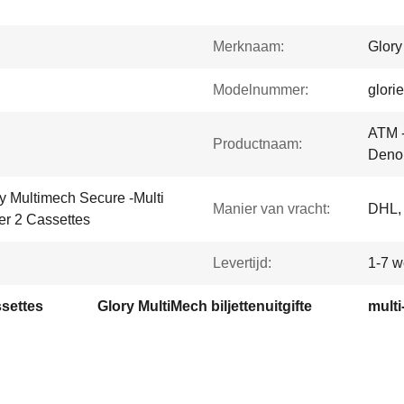
Merknaam:
Glory
Modelnummer:
glori
ATM -
Productnaam:
Denom
y Multimech Secure -Multi
Manier van vracht:
DHL, 
er 2 Cassettes
Levertijd:
1-7 
ssettes
Glory MultiMech biljettenuitgifte
multi