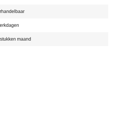
rhandelbaar
werkdagen
 stukken maand