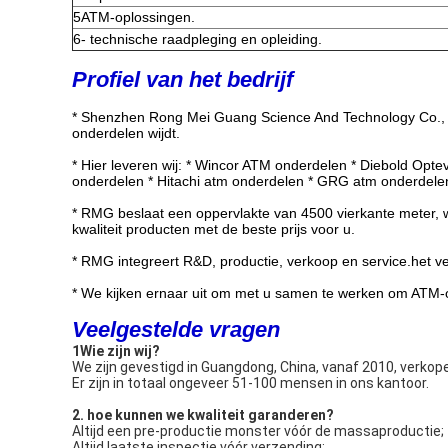
5ATM-oplossingen.
6- technische raadpleging en opleiding.
Profiel van het bedrijf
* Shenzhen Rong Mei Guang Science And Technology Co., Lt
onderdelen wijdt.
* Hier leveren wij: * Wincor ATM onderdelen * Diebold Op
onderdelen * Hitachi atm onderdelen * GRG atm onderdelen
* RMG beslaat een oppervlakte van 4500 vierkante meter, w
kwaliteit producten met de beste prijs voor u.
* RMG integreert R&D, productie, verkoop en service.het v
* We kijken ernaar uit om met u samen te werken om ATM-
Veelgestelde vragen
1Wie zijn wij?
We zijn gevestigd in Guangdong, China, vanaf 2010, verkop
Er zijn in totaal ongeveer 51-100 mensen in ons kantoor.
2. hoe kunnen we kwaliteit garanderen?
Altijd een pre-productie monster vóór de massaproductie;
Altijd laatste inspectie vóór verzending;