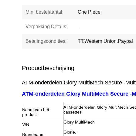
Min. bestelaantal:
One Piece
Verpakking Details:
-
Betalingscondities:
TT.Western Union.Paypal
Productbeschrijving
ATM-onderdelen Glory MultiMech Secure -Multi
ATM-onderdelen Glory MultiMech Secure -Mu
ATM-onderdelen Glory MultiMech Secu
Naam van het
cassettes
product
Glory MultiMech
V/N
Glorie.
Brandnaam