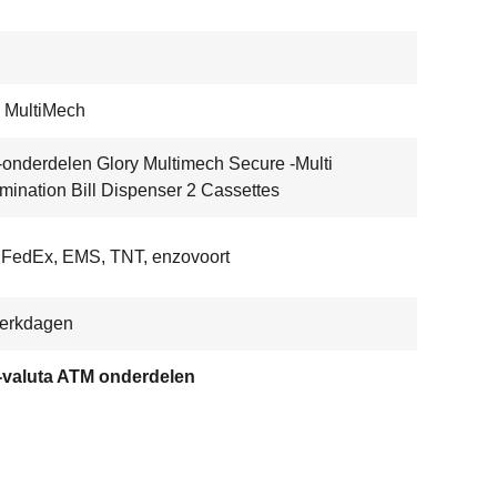
e MultiMech
onderdelen Glory Multimech Secure -Multi
ination Bill Dispenser 2 Cassettes
FedEx, EMS, TNT, enzovoort
werkdagen
-valuta ATM onderdelen