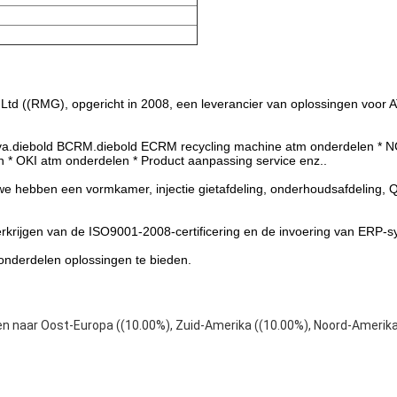
d ((RMG), opgericht in 2008, een leverancier van oplossingen voor A
teva.diebold BCRM.diebold ECRM recycling machine atm onderdelen * N
 * OKI atm onderdelen * Product aanpassing service enz..
e hebben een vormkamer, injectie gietafdeling, onderhoudsafdeling, Q
erkrijgen van de ISO9001-2008-certificering en de invoering van ERP-
onderdelen oplossingen te bieden.
en naar Oost-Europa ((10.00%), Zuid-Amerika ((10.00%), Noord-Amerika