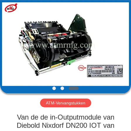
Guang
Science
And
Technology
Co.,
Ltd..
All
Rights
HUIS
Reserved.
PRODUCTEN
OVER
ONS
FABRIEKSTOCHT
ATM-Vervangstukken
KWALITEITSCONTROLE
Van de de in-Outputmodule van
Diebold Nixdorf DN200 IOT van