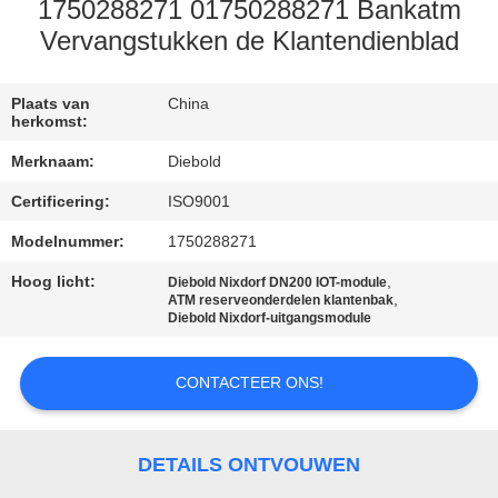
NEEM
1750288271 01750288271 Bankatm
CONTACT
Vervangstukken de Klantendienblad
MET
Plaats van
China
ONS
herkomst:
OP
Merknaam:
Diebold
Certificering:
ISO9001
NIEUWS
Modelnummer:
1750288271
Hoog licht:
,
GEVALLEN
Diebold Nixdorf DN200 IOT-module
,
ATM reserveonderdelen klantenbak
Diebold Nixdorf-uitgangsmodule
VRAAG
CONTACTEER ONS!
EEN
OFFERTE
DETAILS ONTVOUWEN