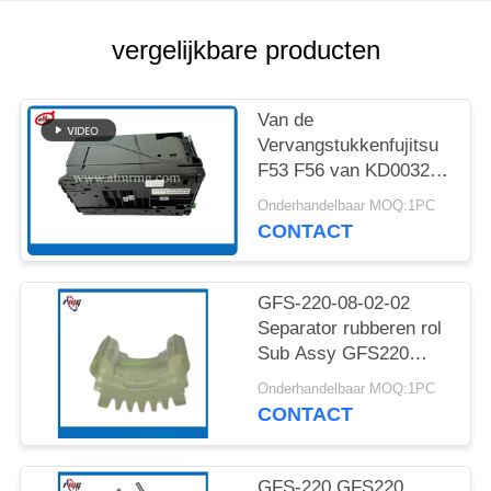
SITEMAP
vergelijkbare producten
PRIVACYBELEID
Van de
Vervangstukkenfujitsu
F53 F56 van KD003234
C540 ATM de Machine
Onderhandelbaar MOQ:1PC
Zwarte Cassette
CONTACT
GFS-220-08-02-02
Separator rubberen rol
Sub Assy GFS220
Valutabiljettensorteerder
Onderhandelbaar MOQ:1PC
Glory
CONTACT
Bankbiljettengeldteller
Essentieel onderdeel
Geldsorteerder bij
GFS-220 GFS220