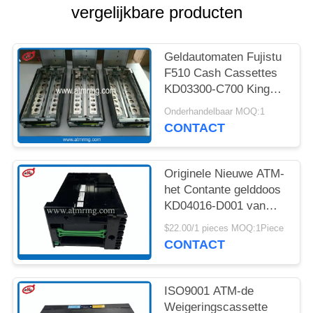
SITEMAP
vergelijkbare producten
PRIVACYBELEID
Geldautomaten Fujistu
F510 Cash Cassettes
KD03300-C700 King
Teller Cash Cassette
Onderhandelbaar MOQ:1
CONTACT
Originele Nieuwe ATM-
het Contante gelddoos
KD04016-D001 van
Delenfujitsu GSR50
$22.00/1 pieces MOQ:1Piece
CONTACT
ISO9001 ATM-de
Weigeringscassette