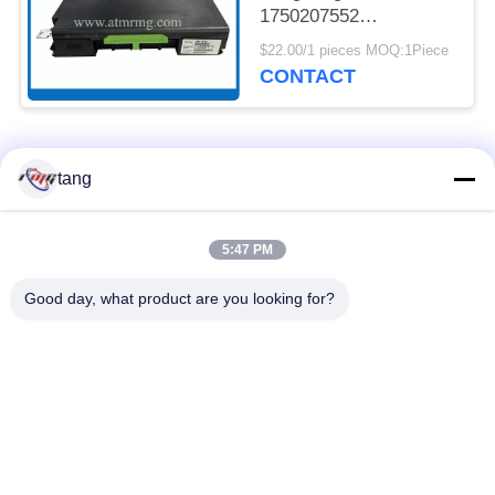
1750207552
01750207552 van
$22.00/1 pieces MOQ:1Piece
Delenwincor C4060
CONTACT
populaire categorieën
Alle
tang
ATM-Vervangstukken
ATM-machinedelen
5:47 PM
Good day, what product are you looking for?
wincoratm delen
NCR ATM Delen
De Delen van NMD
Dieboldatm Delen
ATM
Hitachiatm Delen
ATM-Bankmachine