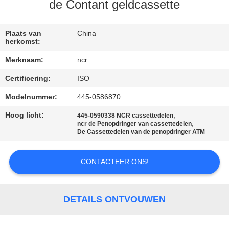
NEEM
de Contant geldcassette
CONTACT
MET
Plaats van
China
herkomst:
ONS
Merknaam:
ncr
OP
Certificering:
ISO
Modelnummer:
445-0586870
NIEUWS
Hoog licht:
,
445-0590338 NCR cassettedelen
,
ncr de Penopdringer van cassettedelen
GEVALLEN
De Cassettedelen van de penopdringer ATM
CONTACTEER ONS!
VRAAG
EEN
OFFERTE
DETAILS ONTVOUWEN