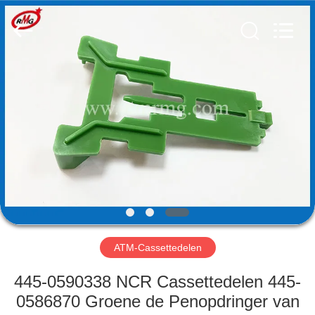
Guang
Science
And
Technology
Co.,
Ltd..
All
Rights
HUIS
Reserved.
PRODUCTEN
OVER
ONS
FABRIEKSTOCHT
ATM-Cassettedelen
KWALITEITSCONTROLE
445-0590338 NCR Cassettedelen 445-
0586870 Groene de Penopdringer van