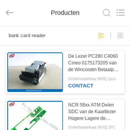
Guang
Science
And
Producten
Technology
Co.,
Ltd..
All
Rights
HUIS
Reserved.
bank card reader
PRODUCTEN
De Lezer PC280 C4060
Cineo 0175173205 van
OVER
de Wincoratm Betaalpas
ONS
V2CU-Kaartlezer
Onderhandelbaar MOQ:1pcs
CONTACT
FABRIEKSTOCHT
NCR 58xx ATM Delen
KWALITEITSCONTROLE
SDC van de Kaartlezer
Hogere Lagere de
Sensorraad van de
Onderhandelbaar MOQ:1PC