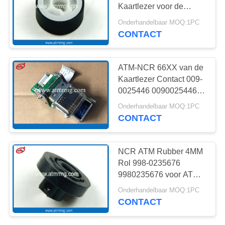
SITEMAP
Kaartlezer voor de
Kaartlezer van 3Q8
Onderhandelbaar MOQ:1PC
Sankyo
PRIVACYBELEID
CONTACT
ATM-NCR 66XX van de
Kaartlezer Contact 009-
0025446 0090025446
van de Kaartlezer
Onderhandelbaar MOQ:1PC
IMCRW IC
CONTACT
NCR ATM Rubber 4MM
Rol 998-0235676
9980235676 voor ATM-
de Lezer van de
Onderhandelbaar MOQ:1PC
Machinekaart
CONTACT