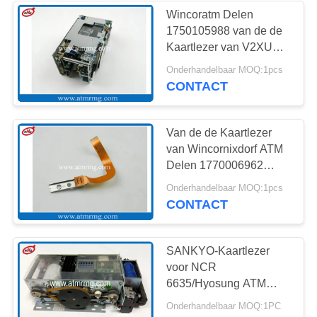
Wincoratm Delen
1750105988 van de de
Kaartlezer van V2XU
ATM de Smartcardlezer
Onderhandelbaar MOQ:1pcs
van USB
CONTACT
Van de de Kaartlezer
van Wincornixdorf ATM
Delen 1770006962
ID18-het Hoofd van de
Onderhandelbaar MOQ:1pcs
Kaartlezer
CONTACT
SANKYO-Kaartlezer
voor NCR
6635/Hyosung ATM
Machine ICT3Q8-
Onderhandelbaar MOQ:1PC
3A0260