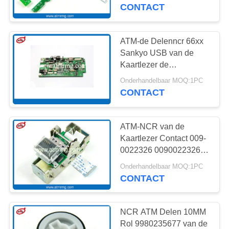
NEEM
Kaartlezer
CONTACT
CONTACT
MET
ATM-de Delenncr 66xx
ONS
Sankyo USB van de
Kaartlezer de
OP
Controleraad van de
Onderhandelbaar MOQ:1PC
Kaartlezer
CONTACT
NIEUWS
ATM-NCR van de
GEVALLEN
Kaartlezer Contact 009-
0022326 0090022326
van de Kaartlezer
VRAAG
Onderhandelbaar MOQ:1PC
IMCRW IC
CONTACT
EEN
OFFERTE
NCR ATM Delen 10MM
Rol 9980235677 van de